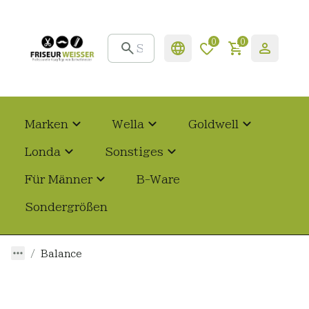
0
0
Marken
Wella
Goldwell
Londa
Sonstiges
Für Männer
B-Ware
Sondergrößen
Balance