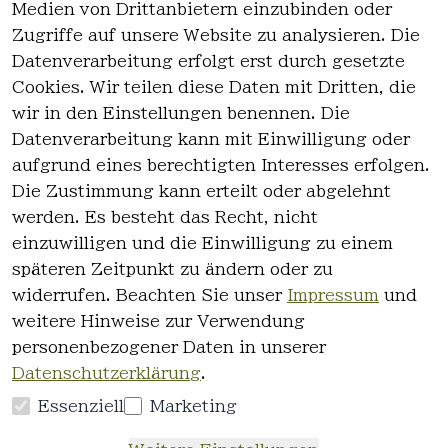
Medien von Drittanbietern einzubinden oder
Zugriffe auf unsere Website zu analysieren. Die
Datenverarbeitung erfolgt erst durch gesetzte
Cookies. Wir teilen diese Daten mit Dritten, die
wir in den Einstellungen benennen. Die
Rechtlich
Kontakt
Datenverarbeitung kann mit Einwilligung oder
es
Kontakt
aufgrund eines berechtigten Interesses erfolgen.
AGB
Registrieren
Die Zustimmung kann erteilt oder abgelehnt
Impressum
werden. Es besteht das Recht, nicht
Datenschutz
einzuwilligen und die Einwilligung zu einem
erklärung
späteren Zeitpunkt zu ändern oder zu
Widerrufsre
widerrufen. Beachten Sie unser
Impressum
und
cht
weitere Hinweise zur Verwendung
personenbezogener Daten in unserer
Datenschutzerklärung
.
Essenziell
Marketing
Vertrag