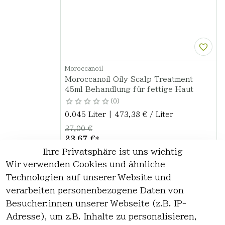
Moroccanoil
Moroccanoil Oily Scalp Treatment
45ml Behandlung für fettige Haut
0
0.045 Liter | 473,38 € / Liter
37,00 €
23,67 €
*
Ihre Privatsphäre ist uns wichtig
Hinzufügen
Wir verwenden Cookies und ähnliche
Technologien auf unserer Website und
verarbeiten personenbezogene Daten von
*
inkl. ges. MwSt
zzgl.
Versandkosten
Besucher:innen unserer Webseite (z.B. IP-
Adresse), um z.B. Inhalte zu personalisieren,
1