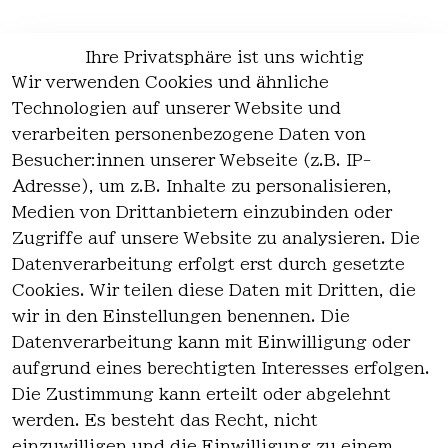
Ihre Privatsphäre ist uns wichtig
Wir verwenden Cookies und ähnliche
EU-Verantwortliche Person - klicken Sie
Technologien auf unserer Website und
für Details
verarbeiten personenbezogene Daten von
Besucher:innen unserer Webseite (z.B. IP-
Adresse), um z.B. Inhalte zu personalisieren,
Medien von Drittanbietern einzubinden oder
Zugriffe auf unsere Website zu analysieren. Die
Datenverarbeitung erfolgt erst durch gesetzte
Cookies. Wir teilen diese Daten mit Dritten, die
wir in den Einstellungen benennen. Die
Rechtlich
Kontakt
Datenverarbeitung kann mit Einwilligung oder
es
Kontakt
aufgrund eines berechtigten Interesses erfolgen.
AGB
Registrieren
Die Zustimmung kann erteilt oder abgelehnt
Impressum
werden. Es besteht das Recht, nicht
Datenschutz
einzuwilligen und die Einwilligung zu einem