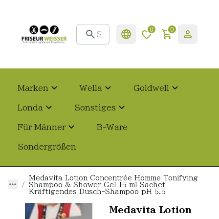
0
0
Marken
Wella
Goldwell
Londa
Sonstiges
Für Männer
B-Ware
Sondergrößen
Medavita Lotion Concentrée Homme Tonifying
Shampoo & Shower Gel 15 ml Sachet
Kräftigendes Dusch-Shampoo pH 5.5
Medavita Lotion