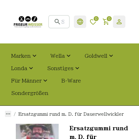
0
0
Marken
Wella
Goldwell
Londa
Sonstiges
Für Männer
B-Ware
Sondergrößen
Ersatzgummi rund m. D. für Dauerwellwickler
Ersatzgummi rund
m. D. für