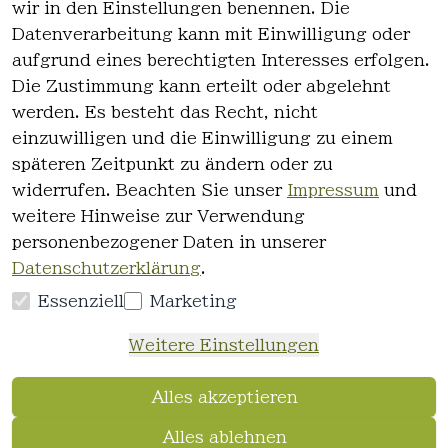
wir in den Einstellungen benennen. Die
Rechtlich
Kontakt
Datenverarbeitung kann mit Einwilligung oder
es
Kontakt
aufgrund eines berechtigten Interesses erfolgen.
AGB
Registrieren
Die Zustimmung kann erteilt oder abgelehnt
Impressum
werden. Es besteht das Recht, nicht
Datenschutz
einzuwilligen und die Einwilligung zu einem
erklärung
späteren Zeitpunkt zu ändern oder zu
Widerrufsre
widerrufen. Beachten Sie unser
Impressum
und
cht
weitere Hinweise zur Verwendung
personenbezogener Daten in unserer
Datenschutzerklärung
.
Essenziell
Marketing
Vertrag
Weitere Einstellungen
widerrufen
Alles akzeptieren
Alles ablehnen