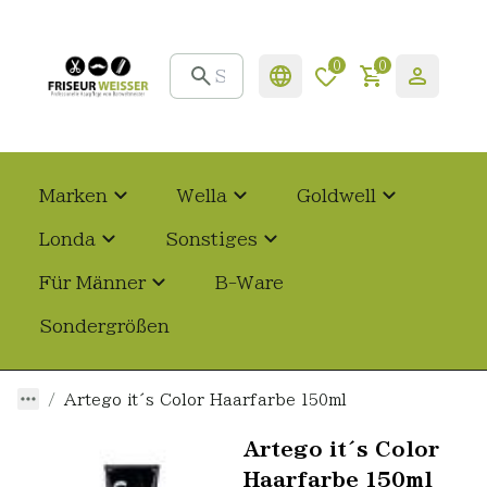
0
0
Marken
Wella
Goldwell
Londa
Sonstiges
Für Männer
B-Ware
Sondergrößen
Artego it´s Color Haarfarbe 150ml
Artego it´s Color
Haarfarbe 150ml