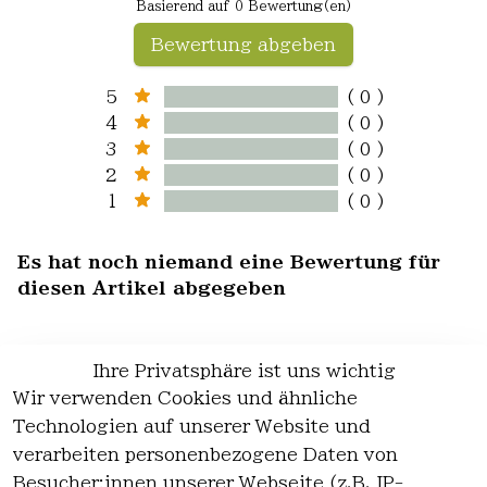
Basierend auf 0 Bewertung(en)
Bewertung abgeben
5
( 0 )
4
( 0 )
3
( 0 )
2
( 0 )
1
( 0 )
Es hat noch niemand eine Bewertung für
diesen Artikel abgegeben
Ihre Privatsphäre ist uns wichtig
Wir verwenden Cookies und ähnliche
EU-Verantwortliche Person - klicken Sie
Technologien auf unserer Website und
für Details
verarbeiten personenbezogene Daten von
Besucher:innen unserer Webseite (z.B. IP-