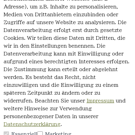
Adresse), um z.B. Inhalte zu personalisieren,
Medien von Drittanbietern einzubinden oder
Zugriffe auf unsere Website zu analysieren. Die
Datenverarbeitung erfolgt erst durch gesetzte
Cookies. Wir teilen diese Daten mit Dritten, die
wir in den Einstellungen benennen. Die
Rechtlich
Kontakt
Datenverarbeitung kann mit Einwilligung oder
es
Kontakt
aufgrund eines berechtigten Interesses erfolgen.
AGB
Registrieren
Die Zustimmung kann erteilt oder abgelehnt
Impressum
werden. Es besteht das Recht, nicht
Datenschutz
einzuwilligen und die Einwilligung zu einem
erklärung
späteren Zeitpunkt zu ändern oder zu
Widerrufsre
widerrufen. Beachten Sie unser
Impressum
und
cht
weitere Hinweise zur Verwendung
personenbezogener Daten in unserer
Datenschutzerklärung
.
Essenziell
Marketing