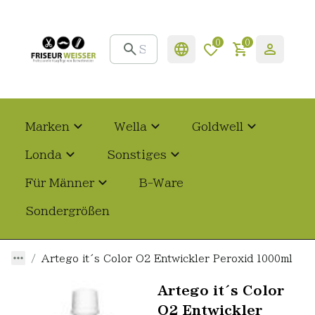
0
0
Marken
Wella
Goldwell
Londa
Sonstiges
Für Männer
B-Ware
Sondergrößen
Artego it´s Color O2 Entwickler Peroxid 1000ml
Artego it´s Color
O2 Entwickler