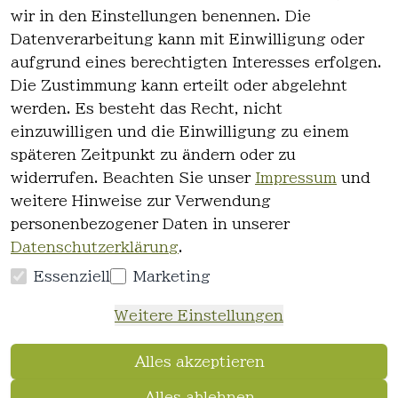
wir in den Einstellungen benennen. Die
Rechtlich
Kontakt
Datenverarbeitung kann mit Einwilligung oder
es
Kontakt
aufgrund eines berechtigten Interesses erfolgen.
AGB
Registrieren
Die Zustimmung kann erteilt oder abgelehnt
Impressum
werden. Es besteht das Recht, nicht
Datenschutz
einzuwilligen und die Einwilligung zu einem
erklärung
späteren Zeitpunkt zu ändern oder zu
Widerrufsre
widerrufen. Beachten Sie unser
Impressum
und
cht
weitere Hinweise zur Verwendung
personenbezogener Daten in unserer
Datenschutzerklärung
.
Essenziell
Marketing
Vertrag
Weitere Einstellungen
widerrufen
Alles akzeptieren
Alles ablehnen