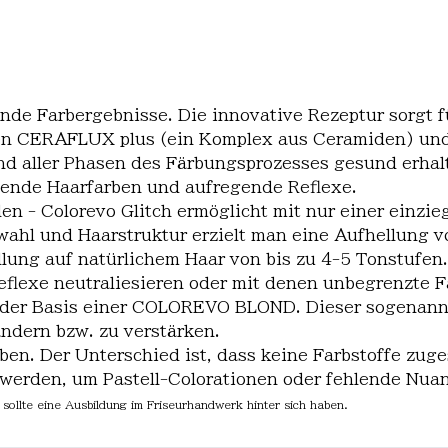
de Farbergebnisse. Die innovative Rezeptur sorgt fü
gen CERAFLUX plus (ein Komplex aus Ceramiden) und
d aller Phasen des Färbungsprozesses gesund erhal
ltende Haarfarben und aufregende Reflexe.
en - Colorevo Glitch ermöglicht mit nur einer einz
wahl und Haarstruktur erzielt man eine Aufhellung v
llung auf natürlichem Haar von bis zu 4-5 Tonstufen.
flexe neutraliesieren oder mit denen unbegrenzte F
cht der Basis einer COLOREVO BLOND. Dieser sogenan
dern bzw. zu verstärken.
ben. Der Unterschied ist, dass keine Farbstoffe zu
erden, um Pastell-Colorationen oder fehlende Nuan
sollte eine Ausbildung im Friseurhandwerk hinter sich haben.