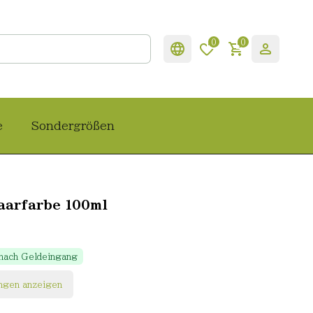
0
0
e
Sondergrößen
aarfarbe 100ml
 nach Geldeingang
ngen anzeigen