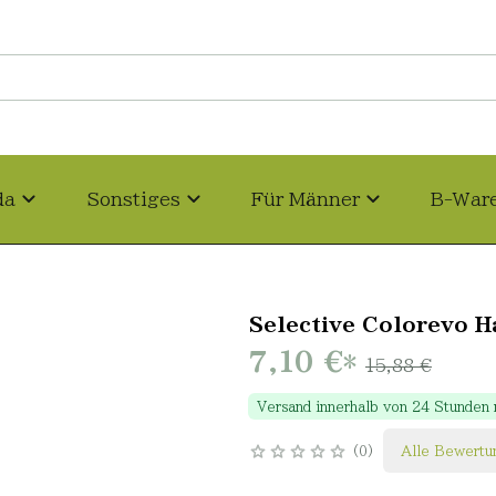
da
Sonstiges
Für Männer
B-War
Selective Colorevo H
7,10 €
*
15,88 €
Versand innerhalb von 24 Stunden
0
Alle Bewertu