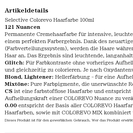
Artikeldetails
Selective Colorevo Haarfarbe 100ml
121 Nuancen
Permanente Cremehaarfarbe für intensive, leuchten
einem perfekten Farbergebnis. Dank des neuarti
(Farbverteilungssystem), werden die Haare währen
Haar an. Das Ergebnis sind leuchtende, langanha
Glitch:
Für Farbkontraste ohne vorheriges Aufhell
und gleichzeitig zu colorieren. Je nach Oxydanten
Blond, Lightener:
Hellerfärbung - für eine Aufhe
Mixtöne:
Pure Farbpigmente, die unerwünschte Re
CS
ist eine farbstofflose Haarfarbe und entspri
Aufhellungskraft einer COLOREVO Nuance zu verän
0.00
entspricht der Basis aller COLOREVO Haarfar
Haarfarben, sowie mit COLOREVO MIX kombiniert w
Dieses Produkt ist für den gewerblichen Gebrauch. Wer das Produkt erwirbt 