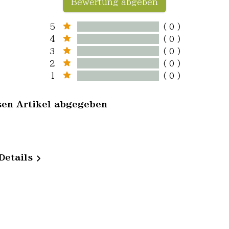
Bewertung abgeben
5
( 0 )
4
( 0 )
3
( 0 )
2
( 0 )
1
( 0 )
sen Artikel abgegeben
Details