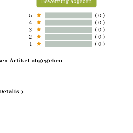
Bewertung abgeben
5
( 0 )
4
( 0 )
3
( 0 )
2
( 0 )
1
( 0 )
sen Artikel abgegeben
Details