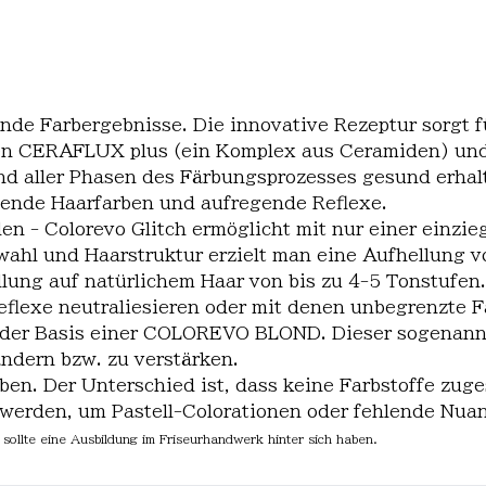
de Farbergebnisse. Die innovative Rezeptur sorgt fü
gen CERAFLUX plus (ein Komplex aus Ceramiden) und
d aller Phasen des Färbungsprozesses gesund erhal
ltende Haarfarben und aufregende Reflexe.
en - Colorevo Glitch ermöglicht mit nur einer einz
wahl und Haarstruktur erzielt man eine Aufhellung v
llung auf natürlichem Haar von bis zu 4-5 Tonstufen.
flexe neutraliesieren oder mit denen unbegrenzte F
cht der Basis einer COLOREVO BLOND. Dieser sogenan
dern bzw. zu verstärken.
ben. Der Unterschied ist, dass keine Farbstoffe zu
erden, um Pastell-Colorationen oder fehlende Nuan
sollte eine Ausbildung im Friseurhandwerk hinter sich haben.