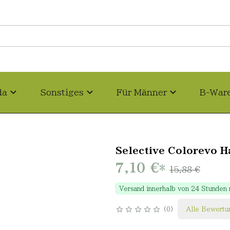
da
Sonstiges
Für Männer
B-War
Selective Colorevo H
7,10 €
*
15,88 €
Versand innerhalb von 24 Stunden
0
Alle Bewertu