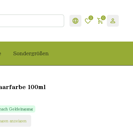
0
0
e
Sondergrößen
aarfarbe 100ml
 nach Geldeingang
ngen anzeigen