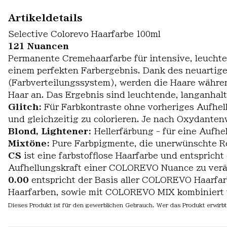
Artikeldetails
Selective Colorevo Haarfarbe 100ml
121 Nuancen
Permanente Cremehaarfarbe für intensive, leuchten
einem perfekten Farbergebnis. Dank des neuarti
(Farbverteilungssystem), werden die Haare währen
Haar an. Das Ergebnis sind leuchtende, langanha
Glitch:
Für Farbkontraste ohne vorheriges Aufhell
und gleichzeitig zu colorieren. Je nach Oxydanten
Blond, Lightener:
Hellerfärbung - für eine Aufhe
Mixtöne:
Pure Farbpigmente, die unerwünschte Re
CS
ist eine farbstofflose Haarfarbe und entspri
Aufhellungskraft einer COLOREVO Nuance zu verän
0.00
entspricht der Basis aller COLOREVO Haarfar
Haarfarben, sowie mit COLOREVO MIX kombiniert w
Dieses Produkt ist für den gewerblichen Gebrauch. Wer das Produkt erwirbt 