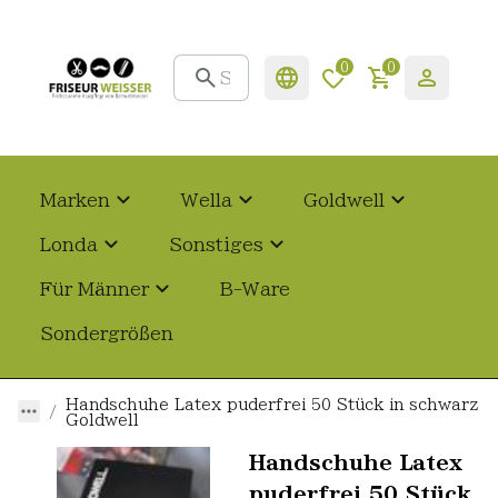
0
0
Marken
Wella
Goldwell
Londa
Sonstiges
Für Männer
B-Ware
Sondergrößen
Handschuhe Latex puderfrei 50 Stück in schwarz
Goldwell
Handschuhe Latex
puderfrei 50 Stück