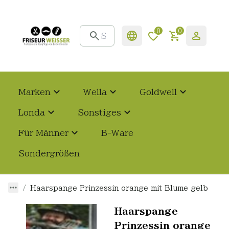
0
0
Marken
Wella
Goldwell
Londa
Sonstiges
Für Männer
B-Ware
Sondergrößen
Haarspange Prinzessin orange mit Blume gelb
Haarspange
Prinzessin orange