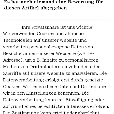
Es hat noch niemand eine Bewertung für
diesen Artikel abgegeben
Ihre Privatsphäre ist uns wichtig
Wir verwenden Cookies und ähnliche
EU-Verantwortliche Person - klicken Sie
Technologien auf unserer Website und
für Details
verarbeiten personenbezogene Daten von
Besucher:innen unserer Webseite (z.B. IP-
Adresse), um z.B. Inhalte zu personalisieren,
Medien von Drittanbietern einzubinden oder
Zugriffe auf unsere Website zu analysieren. Die
Datenverarbeitung erfolgt erst durch gesetzte
Cookies. Wir teilen diese Daten mit Dritten, die
wir in den Einstellungen benennen. Die
Rechtlich
Kontakt
Datenverarbeitung kann mit Einwilligung oder
es
Kontakt
aufgrund eines berechtigten Interesses erfolgen.
AGB
Registrieren
Die Zustimmung kann erteilt oder abgelehnt