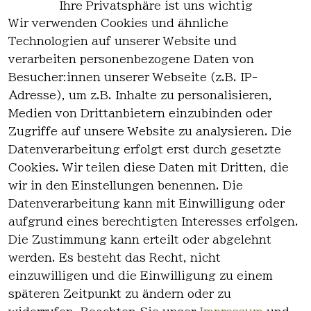
Ihre Privatsphäre ist uns wichtig
Wir verwenden Cookies und ähnliche
EU-Verantwortliche Person - klicken Sie
Technologien auf unserer Website und
für Details
verarbeiten personenbezogene Daten von
Besucher:innen unserer Webseite (z.B. IP-
Adresse), um z.B. Inhalte zu personalisieren,
Medien von Drittanbietern einzubinden oder
Zugriffe auf unsere Website zu analysieren. Die
Datenverarbeitung erfolgt erst durch gesetzte
Cookies. Wir teilen diese Daten mit Dritten, die
wir in den Einstellungen benennen. Die
Rechtlich
Kontakt
Datenverarbeitung kann mit Einwilligung oder
es
Kontakt
aufgrund eines berechtigten Interesses erfolgen.
AGB
Registrieren
Die Zustimmung kann erteilt oder abgelehnt
Impressum
werden. Es besteht das Recht, nicht
Datenschutz
einzuwilligen und die Einwilligung zu einem
erklärung
späteren Zeitpunkt zu ändern oder zu
Widerrufsre