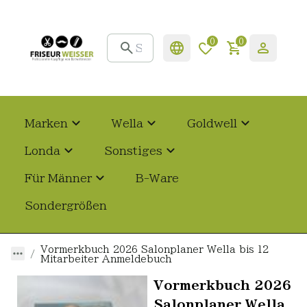
0
0
Marken
Wella
Goldwell
Londa
Sonstiges
Für Männer
B-Ware
Sondergrößen
Vormerkbuch 2026 Salonplaner Wella bis 12
Mitarbeiter Anmeldebuch
Vormerkbuch 2026
Salonplaner Wella