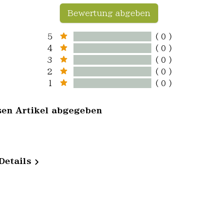
Bewertung abgeben
5
( 0 )
4
( 0 )
3
( 0 )
2
( 0 )
1
( 0 )
sen Artikel abgegeben
Details