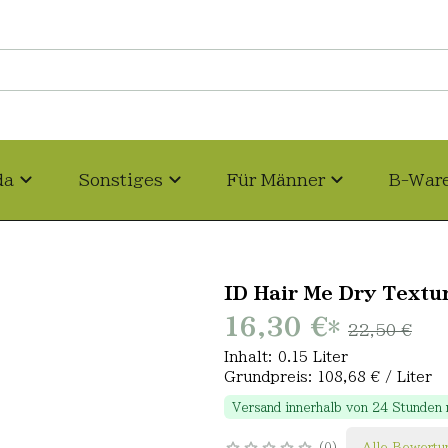
da
Sonstiges
Für Männer
B-War
ID Hair Me Dry Textu
16,30 €
*
22,50 €
Inhalt: 0.15 Liter
Grundpreis: 108,68 € / Liter
Versand innerhalb von 24 Stunden
0
Alle Bewertu