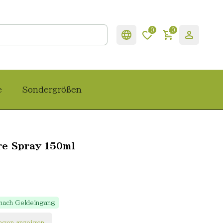
0
0
e
Sondergrößen
re Spray 150ml
 nach Geldeingang
ngen anzeigen