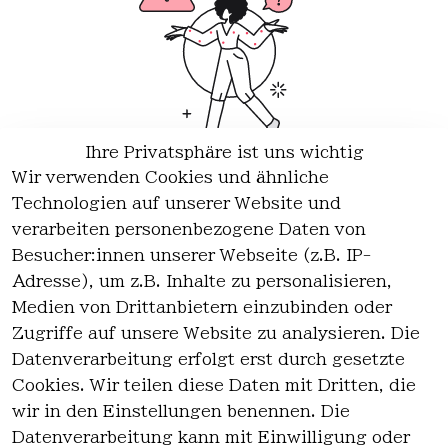
Ihre Privatsphäre ist uns wichtig
Wir verwenden Cookies und ähnliche
Wir haben keine Artikel mehr in dieser Kategorie.
Technologien auf unserer Website und
Haben Sie nicht gefunden, was Sie suchen?
verarbeiten personenbezogene Daten von
Besucher:innen unserer Webseite (z.B. IP-
Artikel durchsuchen
Adresse), um z.B. Inhalte zu personalisieren,
Medien von Drittanbietern einzubinden oder
Zugriffe auf unsere Website zu analysieren. Die
Rechtlich
Kontakt
Datenverarbeitung erfolgt erst durch gesetzte
es
Cookies. Wir teilen diese Daten mit Dritten, die
Kontakt
AGB
wir in den Einstellungen benennen. Die
Registrieren
Impressum
Datenverarbeitung kann mit Einwilligung oder