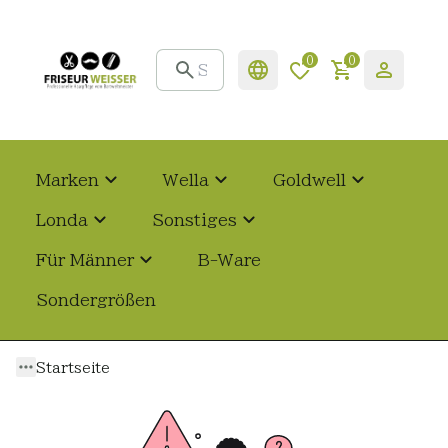
0
0
Marken
Wella
Goldwell
Londa
Sonstiges
Für Männer
B-Ware
Sondergrößen
Startseite