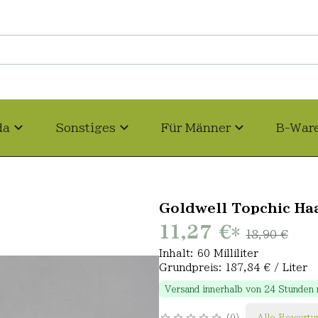
da
Sonstiges
Für Männer
B-War
Goldwell Topchic Haa
11,27 €
*
18,90 €
Inhalt: 60 Milliliter
Grundpreis: 187,84 € / Liter
Versand innerhalb von 24 Stunden
0
Alle Bewertu