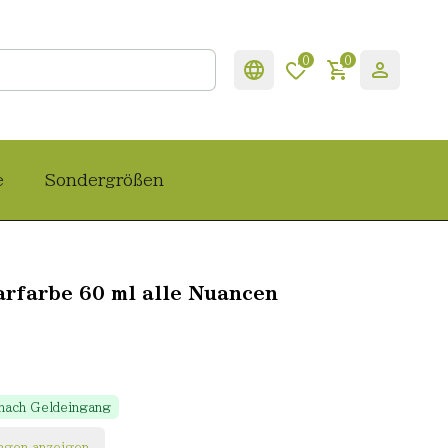
0
0
e
Sondergrößen
rfarbe 60 ml alle Nuancen
 nach Geldeingang
ngen anzeigen