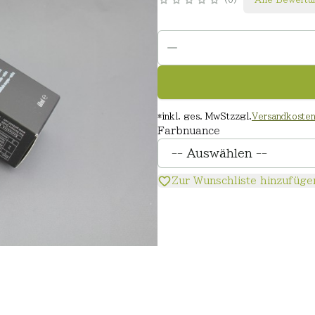
*
inkl. ges. MwSt
zzgl.
Versandkoste
Farbnuance
Zur Wunschliste hinzufüge