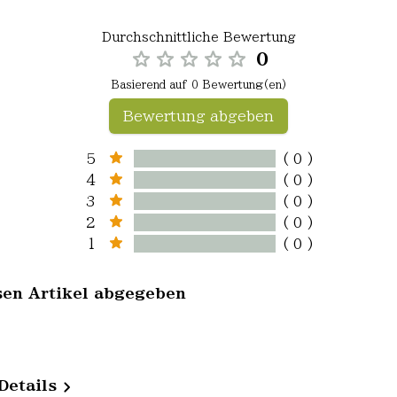
Durchschnittliche Bewertung
0
Basierend auf 0 Bewertung(en)
Bewertung abgeben
5
( 0 )
4
( 0 )
3
( 0 )
2
( 0 )
1
( 0 )
sen Artikel abgegeben
Details