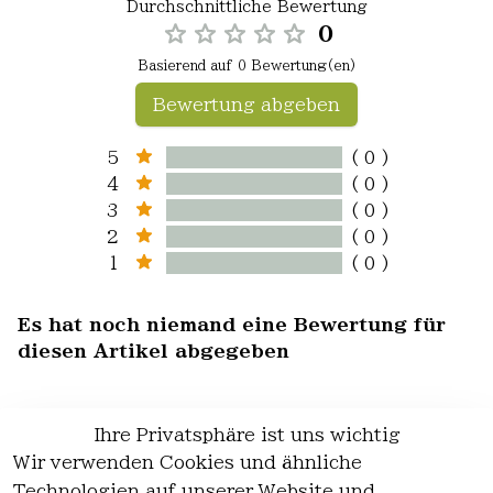
Durchschnittliche Bewertung
0
Basierend auf 0 Bewertung(en)
Bewertung abgeben
5
( 0 )
4
( 0 )
3
( 0 )
2
( 0 )
1
( 0 )
Es hat noch niemand eine Bewertung für
diesen Artikel abgegeben
Ihre Privatsphäre ist uns wichtig
Wir verwenden Cookies und ähnliche
EU-Verantwortliche Person - klicken Sie
Technologien auf unserer Website und
für Details