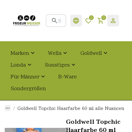
0
0
Marken
Wella
Goldwell
Londa
Sonstiges
Für Männer
B-Ware
Sondergrößen
Goldwell Topchic Haarfarbe 60 ml alle Nuancen
Goldwell Topchic
Haarfarbe 60 ml