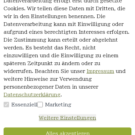
Datenverarbeitung erfolgt erst durch gesetzte
Cookies. Wir teilen diese Daten mit Dritten, die
wir in den Einstellungen benennen. Die
Rechtlich
Kontakt
Datenverarbeitung kann mit Einwilligung oder
es
Kontakt
aufgrund eines berechtigten Interesses erfolgen.
AGB
Registrieren
Die Zustimmung kann erteilt oder abgelehnt
Impressum
werden. Es besteht das Recht, nicht
Datenschutz
einzuwilligen und die Einwilligung zu einem
erklärung
späteren Zeitpunkt zu ändern oder zu
Widerrufsre
widerrufen. Beachten Sie unser
Impressum
und
cht
weitere Hinweise zur Verwendung
personenbezogener Daten in unserer
Datenschutzerklärung
.
Essenziell
Marketing
Vertrag
Weitere Einstellungen
widerrufen
Alles akzeptieren