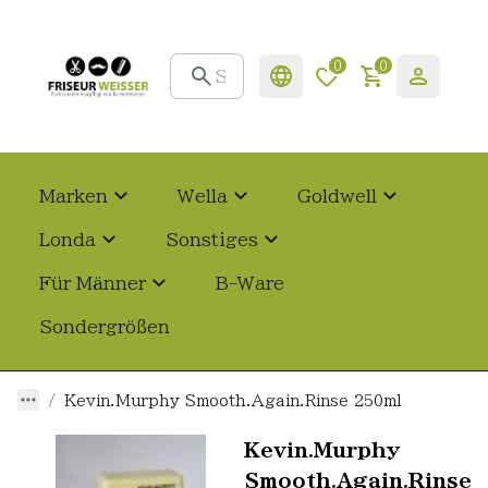
0
0
Marken
Wella
Goldwell
Londa
Sonstiges
Für Männer
B-Ware
Sondergrößen
Kevin.Murphy Smooth.Again.Rinse 250ml
Kevin.Murphy
Smooth.Again.Rinse