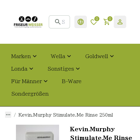
0
0
Marken
Wella
Goldwell
Londa
Sonstiges
Für Männer
B-Ware
Sondergrößen
Kevin.Murphy Stimulate.Me Rinse 250ml
Kevin.Murphy
Stimulate.Me Rinse