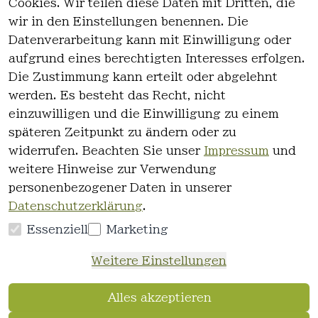
Cookies. Wir teilen diese Daten mit Dritten, die
wir in den Einstellungen benennen. Die
Rechtlich
Kontakt
Datenverarbeitung kann mit Einwilligung oder
es
Kontakt
aufgrund eines berechtigten Interesses erfolgen.
AGB
Registrieren
Die Zustimmung kann erteilt oder abgelehnt
Impressum
werden. Es besteht das Recht, nicht
Datenschutz
einzuwilligen und die Einwilligung zu einem
erklärung
späteren Zeitpunkt zu ändern oder zu
Widerrufsre
widerrufen. Beachten Sie unser
Impressum
und
cht
weitere Hinweise zur Verwendung
personenbezogener Daten in unserer
Datenschutzerklärung
.
Essenziell
Marketing
Vertrag
Weitere Einstellungen
widerrufen
Alles akzeptieren