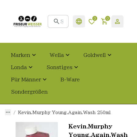
0
0
Marken
Wella
Goldwell
Londa
Sonstiges
Für Männer
B-Ware
Sondergrößen
Kevin.Murphy Young.Again.Wash 250ml
Kevin.Murphy
Young.Again.Wash