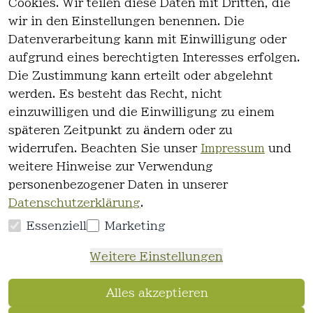
Cookies. Wir teilen diese Daten mit Dritten, die
wir in den Einstellungen benennen. Die
Rechtlich
Kontakt
Datenverarbeitung kann mit Einwilligung oder
es
Kontakt
aufgrund eines berechtigten Interesses erfolgen.
AGB
Registrieren
Die Zustimmung kann erteilt oder abgelehnt
Impressum
werden. Es besteht das Recht, nicht
Datenschutz
einzuwilligen und die Einwilligung zu einem
erklärung
späteren Zeitpunkt zu ändern oder zu
Widerrufsre
widerrufen. Beachten Sie unser
Impressum
und
cht
weitere Hinweise zur Verwendung
personenbezogener Daten in unserer
Datenschutzerklärung
.
Essenziell
Marketing
Vertrag
Weitere Einstellungen
widerrufen
Alles akzeptieren