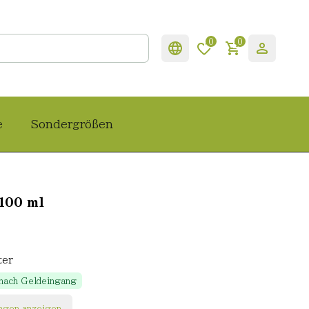
0
0
e
Sondergrößen
100 ml
ter
 nach Geldeingang
ngen anzeigen