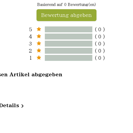
Basierend auf 0 Bewertung(en)
Bewertung abgeben
5
( 0 )
4
( 0 )
3
( 0 )
2
( 0 )
1
( 0 )
sen Artikel abgegeben
Details