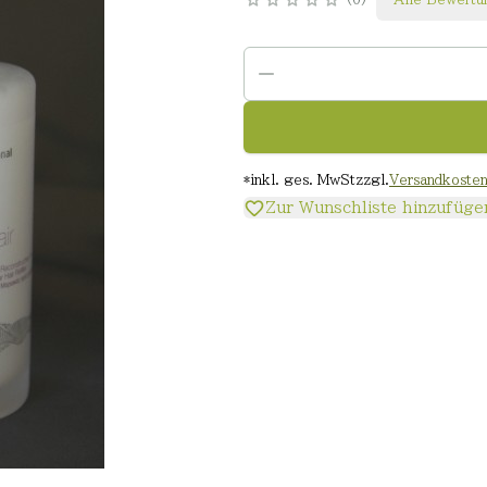
*
inkl. ges. MwSt
zzgl.
Versandkoste
Zur Wunschliste hinzufüge