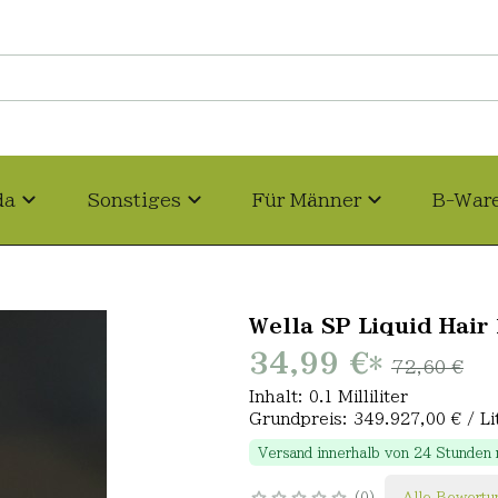
da
Sonstiges
Für Männer
B-War
Wella SP Liquid Hair 
34,99 €
*
72,60 €
Inhalt: 0.1 Milliliter
Grundpreis: 349.927,00 € / Li
Versand innerhalb von 24 Stunden
0
Alle Bewertu