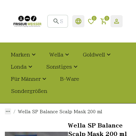
0
0
Marken
Wella
Goldwell
Londa
Sonstiges
Für Männer
B-Ware
Sondergrößen
Wella SP Balance Scalp Mask 200 ml
Wella SP Balance
Scalp Mask 200 ml