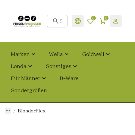
0
0
Marken
Wella
Goldwell
Londa
Sonstiges
Für Männer
B-Ware
Sondergrößen
BlondorPlex