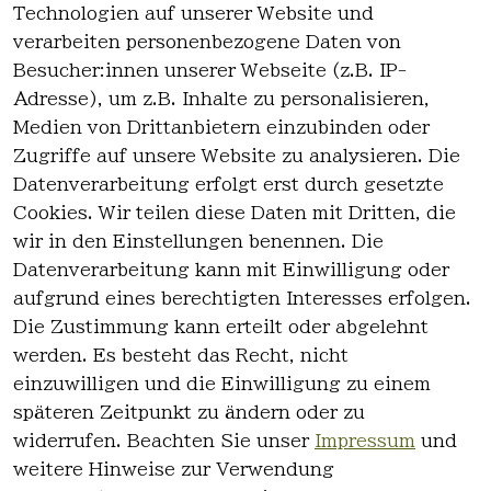
Technologien auf unserer Website und
Haben Sie nicht gefunden, was Sie
verarbeiten personenbezogene Daten von
suchen?
Besucher:innen unserer Webseite (z.B. IP-
Adresse), um z.B. Inhalte zu personalisieren,
Artikel durchsuchen
Medien von Drittanbietern einzubinden oder
Zugriffe auf unsere Website zu analysieren. Die
Datenverarbeitung erfolgt erst durch gesetzte
Cookies. Wir teilen diese Daten mit Dritten, die
wir in den Einstellungen benennen. Die
Rechtlich
Kontakt
Datenverarbeitung kann mit Einwilligung oder
es
Kontakt
aufgrund eines berechtigten Interesses erfolgen.
AGB
Registrieren
Die Zustimmung kann erteilt oder abgelehnt
Impressum
werden. Es besteht das Recht, nicht
Datenschutz
einzuwilligen und die Einwilligung zu einem
erklärung
späteren Zeitpunkt zu ändern oder zu
Widerrufsre
widerrufen. Beachten Sie unser
Impressum
und
cht
weitere Hinweise zur Verwendung