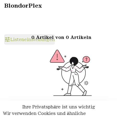
BlondorPlex
0 Artikel von 0 Artikeln
Listeneinstellungen
Ihre Privatsphäre ist uns wichtig
Wir haben keine Artikel mehr in
Wir verwenden Cookies und ähnliche
dieser Kategorie.