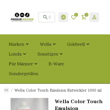
0
0
Marken
Wella
Goldwell
Londa
Sonstiges
Für Männer
B-Ware
Sondergrößen
Wella Color Touch Emulsion Entwickler 1000 ml
Wella Color Touch
Emulsion