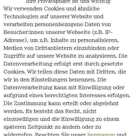
Ihre Privatsphäre ist uns wichtig
Wir verwenden Cookies und ähnliche
EU-Verantwortliche Person - klicken Sie
Technologien auf unserer Website und
für Details
verarbeiten personenbezogene Daten von
Besucher:innen unserer Webseite (z.B. IP-
Adresse), um z.B. Inhalte zu personalisieren,
Medien von Drittanbietern einzubinden oder
Zugriffe auf unsere Website zu analysieren. Die
Datenverarbeitung erfolgt erst durch gesetzte
Cookies. Wir teilen diese Daten mit Dritten, die
wir in den Einstellungen benennen. Die
Rechtlich
Kontakt
Datenverarbeitung kann mit Einwilligung oder
es
Kontakt
aufgrund eines berechtigten Interesses erfolgen.
AGB
Registrieren
Die Zustimmung kann erteilt oder abgelehnt
Impressum
werden. Es besteht das Recht, nicht
Datenschutz
einzuwilligen und die Einwilligung zu einem
erklärung
späteren Zeitpunkt zu ändern oder zu
Widerrufsre
widerrufen. Beachten Sie unser
Impressum
und