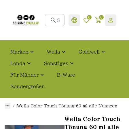
0
0
Marken
Wella
Goldwell
Londa
Sonstiges
Für Männer
B-Ware
Sondergrößen
Wella Color Touch Tönung 60 ml alle Nuancen
Wella Color Touch
Tönung 60 ml alle