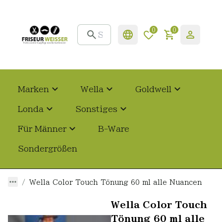
0
0
Marken
Wella
Goldwell
Londa
Sonstiges
Für Männer
B-Ware
Sondergrößen
Wella Color Touch Tönung 60 ml alle Nuancen
Wella Color Touch
Tönung 60 ml alle