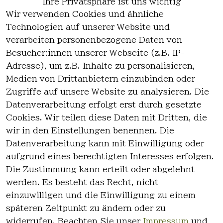
Ihre Privatsphäre ist uns wichtig
Wir verwenden Cookies und ähnliche
EU-Verantwortliche Person - klicken Sie
Technologien auf unserer Website und
für Details
verarbeiten personenbezogene Daten von
Besucher:innen unserer Webseite (z.B. IP-
Adresse), um z.B. Inhalte zu personalisieren,
Medien von Drittanbietern einzubinden oder
Zugriffe auf unsere Website zu analysieren. Die
Datenverarbeitung erfolgt erst durch gesetzte
Cookies. Wir teilen diese Daten mit Dritten, die
wir in den Einstellungen benennen. Die
Rechtlich
Kontakt
Datenverarbeitung kann mit Einwilligung oder
es
Kontakt
aufgrund eines berechtigten Interesses erfolgen.
AGB
Registrieren
Die Zustimmung kann erteilt oder abgelehnt
Impressum
werden. Es besteht das Recht, nicht
Datenschutz
einzuwilligen und die Einwilligung zu einem
erklärung
späteren Zeitpunkt zu ändern oder zu
Widerrufsre
widerrufen. Beachten Sie unser
Impressum
und