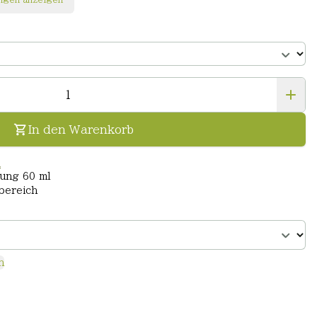
In den Warenkorb
n
nung 60 ml
bereich
n