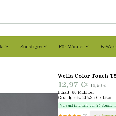
da
Sonstiges
Für Männer
B-War
Wella Color Touch T
12,97 €
*
16,90 €
Inhalt: 60 Milliliter
Grundpreis: 216,25 € / Liter
Versand innerhalb von 24 Stunden
3
Alle Bewertu