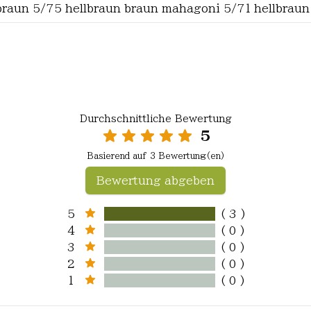
braun 5/75 hellbraun braun mahagoni 5/71 hellbraun
Durchschnittliche Bewertung
5
Basierend auf 3 Bewertung(en)
Bewertung abgeben
5
( 3 )
4
( 0 )
3
( 0 )
2
( 0 )
1
( 0 )