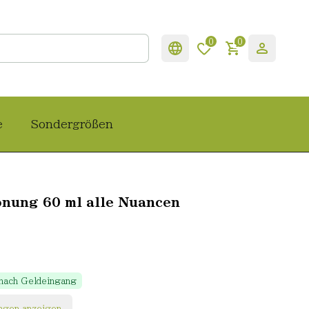
0
0
e
Sondergrößen
önung 60 ml alle Nuancen
 nach Geldeingang
ngen anzeigen