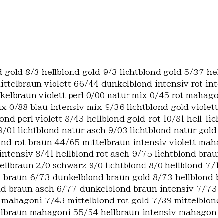
d gold 8/3 hellblond gold 9/3 lichtblond gold 5/37 h
ittelbraun violett 66/44 dunkelblond intensiv rot i
kelbraun violett perl 0/00 natur mix 0/45 rot mahago
x 0/88 blau intensiv mix 9/36 lichtblond gold violett
nd perl violett 8/43 hellblond gold-rot 10/81 hell-l
1 lichtblond natur asch 9/03 lichtblond natur gold 9
nd rot braun 44/65 mittelbraun intensiv violett ma
intensiv 8/41 hellblond rot asch 9/75 lichtblond bra
ellbraun 2/0 schwarz 9/0 lichtblond 8/0 hellblond 7/
nd braun 6/73 dunkelblond braun gold 8/73 hellblon
d braun asch 6/77 dunkelblond braun intensiv 7/73 m
t mahagoni 7/43 mittelblond rot gold 7/89 mittelblo
elbraun mahagoni 55/54 hellbraun intensiv mahagoni