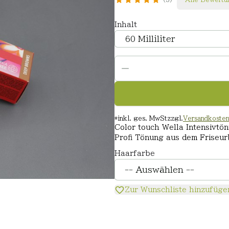
Inhalt
*
inkl. ges. MwSt
zzgl.
Versandkoste
Color touch Wella Intensivtö
Profi Tönung aus dem Friseur
Haarfarbe
Zur Wunschliste hinzufüge