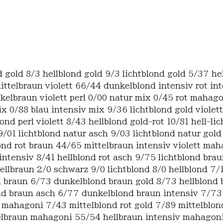
d gold 8/3 hellblond gold 9/3 lichtblond gold 5/37 h
ittelbraun violett 66/44 dunkelblond intensiv rot i
kelbraun violett perl 0/00 natur mix 0/45 rot mahago
x 0/88 blau intensiv mix 9/36 lichtblond gold violett
nd perl violett 8/43 hellblond gold-rot 10/81 hell-l
1 lichtblond natur asch 9/03 lichtblond natur gold 9
nd rot braun 44/65 mittelbraun intensiv violett ma
intensiv 8/41 hellblond rot asch 9/75 lichtblond bra
ellbraun 2/0 schwarz 9/0 lichtblond 8/0 hellblond 7/
nd braun 6/73 dunkelblond braun gold 8/73 hellblon
d braun asch 6/77 dunkelblond braun intensiv 7/73 m
t mahagoni 7/43 mittelblond rot gold 7/89 mittelblo
elbraun mahagoni 55/54 hellbraun intensiv mahagoni