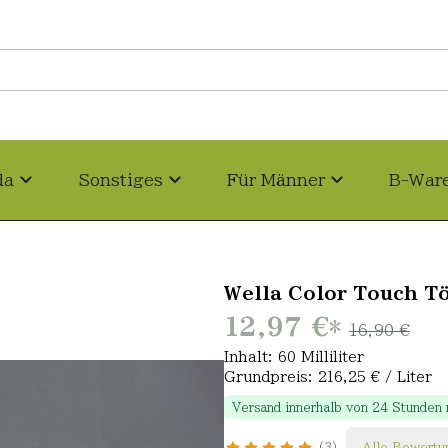
da
Sonstiges
Für Männer
B-War
Wella Color Touch T
12,97 €
*
16,90 €
Inhalt: 60 Milliliter
Grundpreis: 216,25 € / Liter
Versand innerhalb von 24 Stunden
3
Alle Bewertu