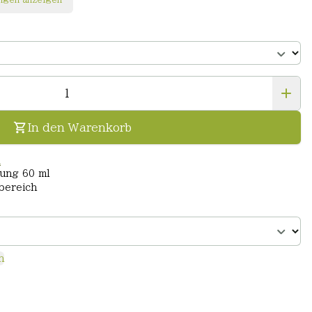
In den Warenkorb
n
nung 60 ml
bereich
n