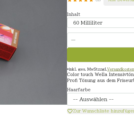
Inhalt
*
inkl. ges. MwSt
zzgl.
Versandkoste
Color touch Wella Intensivtö
Profi Tönung aus dem Friseur
Haarfarbe
Zur Wunschliste hinzufüge