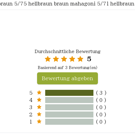
braun 5/75 hellbraun braun mahagoni 5/71 hellbraun
Durchschnittliche Bewertung
5
Basierend auf 3 Bewertung(en)
Bewertung abgeben
5
( 3 )
4
( 0 )
3
( 0 )
2
( 0 )
1
( 0 )