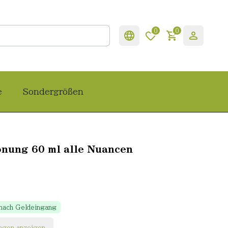
0
0
e
Sondergrößen
önung 60 ml alle Nuancen
 nach Geldeingang
ngen anzeigen