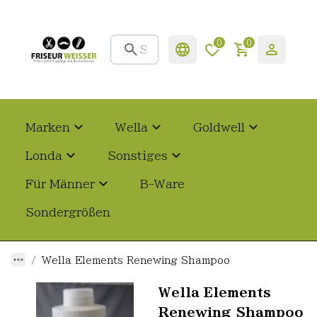
0
0
Marken
Wella
Goldwell
Londa
Sonstiges
Für Männer
B-Ware
Sondergrößen
Wella Elements Renewing Shampoo
Wella Elements
Renewing Shampoo