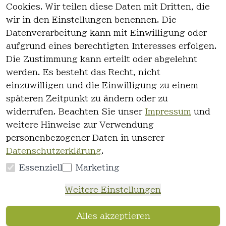
Cookies. Wir teilen diese Daten mit Dritten, die
wir in den Einstellungen benennen. Die
Rechtlich
Kontakt
Datenverarbeitung kann mit Einwilligung oder
es
Kontakt
aufgrund eines berechtigten Interesses erfolgen.
AGB
Registrieren
Die Zustimmung kann erteilt oder abgelehnt
Impressum
werden. Es besteht das Recht, nicht
Datenschutz
einzuwilligen und die Einwilligung zu einem
erklärung
späteren Zeitpunkt zu ändern oder zu
Widerrufsre
widerrufen. Beachten Sie unser
Impressum
und
cht
weitere Hinweise zur Verwendung
personenbezogener Daten in unserer
Datenschutzerklärung
.
Essenziell
Marketing
Vertrag
Weitere Einstellungen
widerrufen
Alles akzeptieren