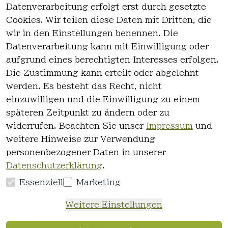
Datenverarbeitung erfolgt erst durch gesetzte
Cookies. Wir teilen diese Daten mit Dritten, die
wir in den Einstellungen benennen. Die
Rechtlich
Kontakt
Datenverarbeitung kann mit Einwilligung oder
es
Kontakt
aufgrund eines berechtigten Interesses erfolgen.
AGB
Registrieren
Die Zustimmung kann erteilt oder abgelehnt
Impressum
werden. Es besteht das Recht, nicht
Datenschutz
einzuwilligen und die Einwilligung zu einem
erklärung
späteren Zeitpunkt zu ändern oder zu
Widerrufsre
widerrufen. Beachten Sie unser
Impressum
und
cht
weitere Hinweise zur Verwendung
personenbezogener Daten in unserer
Datenschutzerklärung
.
Essenziell
Marketing
Vertrag
Weitere Einstellungen
widerrufen