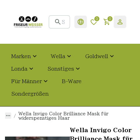
0
0
Marken
Wella
Goldwell
Londa
Sonstiges
Für Männer
B-Ware
Sondergrößen
Wella Invigo Color Brilliance Mask für
widerspenstiges Haar
Wella Invigo Color
Brilliance Mask für