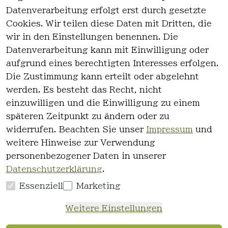
Datenverarbeitung erfolgt erst durch gesetzte
Cookies. Wir teilen diese Daten mit Dritten, die
wir in den Einstellungen benennen. Die
Rechtlich
Kontakt
Datenverarbeitung kann mit Einwilligung oder
es
Kontakt
aufgrund eines berechtigten Interesses erfolgen.
AGB
Registrieren
Die Zustimmung kann erteilt oder abgelehnt
Impressum
werden. Es besteht das Recht, nicht
Datenschutz
einzuwilligen und die Einwilligung zu einem
erklärung
späteren Zeitpunkt zu ändern oder zu
Widerrufsre
widerrufen. Beachten Sie unser
Impressum
und
cht
weitere Hinweise zur Verwendung
personenbezogener Daten in unserer
Datenschutzerklärung
.
Essenziell
Marketing
Vertrag
Weitere Einstellungen
widerrufen