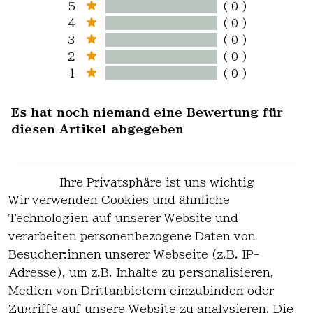
5
( 0 )
4
( 0 )
3
( 0 )
2
( 0 )
1
( 0 )
Es hat noch niemand eine Bewertung für
diesen Artikel abgegeben
Ihre Privatsphäre ist uns wichtig
Wir verwenden Cookies und ähnliche
EU-Verantwortliche Person - klicken Sie
Technologien auf unserer Website und
für Details
verarbeiten personenbezogene Daten von
Besucher:innen unserer Webseite (z.B. IP-
Adresse), um z.B. Inhalte zu personalisieren,
Medien von Drittanbietern einzubinden oder
Zugriffe auf unsere Website zu analysieren. Die