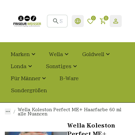
0
0
Marken
Wella
Goldwell
Londa
Sonstiges
Für Männer
B-Ware
Sondergrößen
Wella Koleston Perfect ME+ Haarfarbe 60 ml
alle Nuancen
Wella Koleston
Perfect ME+