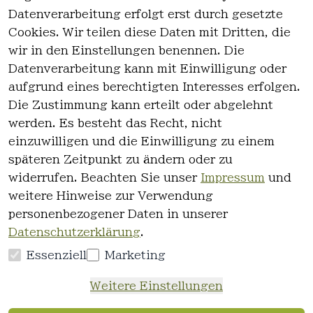
Datenverarbeitung erfolgt erst durch gesetzte
Cookies. Wir teilen diese Daten mit Dritten, die
wir in den Einstellungen benennen. Die
Rechtlich
Kontakt
Datenverarbeitung kann mit Einwilligung oder
es
Kontakt
aufgrund eines berechtigten Interesses erfolgen.
AGB
Registrieren
Die Zustimmung kann erteilt oder abgelehnt
Impressum
werden. Es besteht das Recht, nicht
Datenschutz
einzuwilligen und die Einwilligung zu einem
erklärung
späteren Zeitpunkt zu ändern oder zu
Widerrufsre
widerrufen. Beachten Sie unser
Impressum
und
cht
weitere Hinweise zur Verwendung
personenbezogener Daten in unserer
Datenschutzerklärung
.
Essenziell
Marketing
Vertrag
Weitere Einstellungen
widerrufen