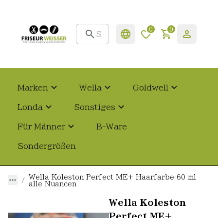
0
0
Marken
Wella
Goldwell
Londa
Sonstiges
Für Männer
B-Ware
Sondergrößen
Wella Koleston Perfect ME+ Haarfarbe 60 ml
alle Nuancen
Wella Koleston
Perfect ME+