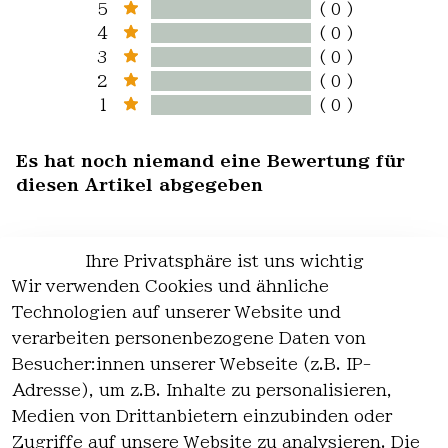
5
( 0 )
4
( 0 )
3
( 0 )
2
( 0 )
1
( 0 )
Es hat noch niemand eine Bewertung für
diesen Artikel abgegeben
Ihre Privatsphäre ist uns wichtig
Wir verwenden Cookies und ähnliche
EU-Verantwortliche Person - klicken Sie
Technologien auf unserer Website und
für Details
verarbeiten personenbezogene Daten von
Besucher:innen unserer Webseite (z.B. IP-
Adresse), um z.B. Inhalte zu personalisieren,
Medien von Drittanbietern einzubinden oder
Zugriffe auf unsere Website zu analysieren. Die