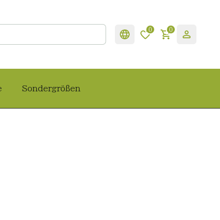
0
0
e
Sondergrößen