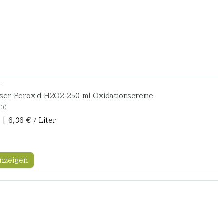
r
sser Peroxid H2O2 250 ml Oxidationscreme
0
 | 6,36 € / Liter
nzeigen