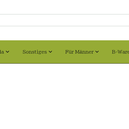
da
Sonstiges
Für Männer
B-War