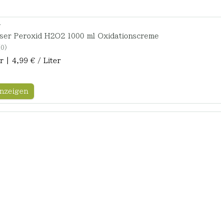
r
sser Peroxid H2O2 1000 ml Oxidationscreme
0
er | 4,99 € / Liter
nzeigen