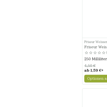
Friseur Weisse
Friseur Wei
250 Milliliter
4,50 €
ab
1,59 €
*
Optionen a