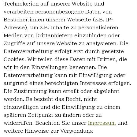
Technologien auf unserer Website und
Haben Sie nicht gefunden, was Sie
verarbeiten personenbezogene Daten von
suchen?
Besucher:innen unserer Webseite (z.B. IP-
Adresse), um z.B. Inhalte zu personalisieren,
Artikel durchsuchen
Medien von Drittanbietern einzubinden oder
Zugriffe auf unsere Website zu analysieren. Die
Datenverarbeitung erfolgt erst durch gesetzte
Cookies. Wir teilen diese Daten mit Dritten, die
wir in den Einstellungen benennen. Die
Rechtlich
Kontakt
Datenverarbeitung kann mit Einwilligung oder
es
Kontakt
aufgrund eines berechtigten Interesses erfolgen.
AGB
Registrieren
Die Zustimmung kann erteilt oder abgelehnt
Impressum
werden. Es besteht das Recht, nicht
Datenschutz
einzuwilligen und die Einwilligung zu einem
erklärung
späteren Zeitpunkt zu ändern oder zu
Widerrufsre
widerrufen. Beachten Sie unser
Impressum
und
cht
weitere Hinweise zur Verwendung