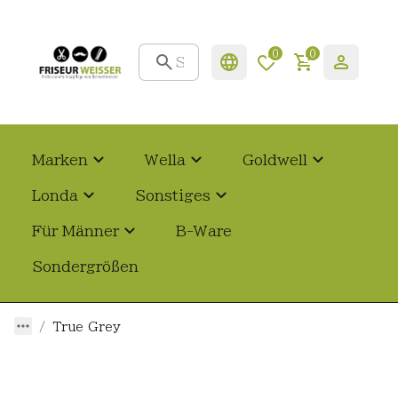
0
0
Marken
Wella
Goldwell
Londa
Sonstiges
Für Männer
B-Ware
Sondergrößen
True Grey