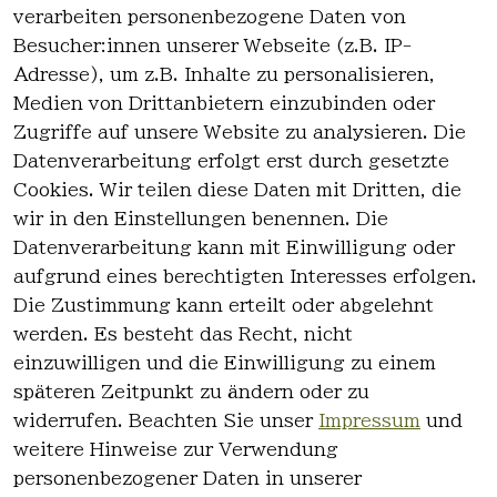
verarbeiten personenbezogene Daten von
*
inkl. ges. MwSt
zzgl.
Versandkosten
Besucher:innen unserer Webseite (z.B. IP-
Adresse), um z.B. Inhalte zu personalisieren,
1
Medien von Drittanbietern einzubinden oder
Zugriffe auf unsere Website zu analysieren. Die
Datenverarbeitung erfolgt erst durch gesetzte
Cookies. Wir teilen diese Daten mit Dritten, die
wir in den Einstellungen benennen. Die
Rechtlich
Kontakt
Datenverarbeitung kann mit Einwilligung oder
es
Kontakt
aufgrund eines berechtigten Interesses erfolgen.
AGB
Registrieren
Die Zustimmung kann erteilt oder abgelehnt
Impressum
werden. Es besteht das Recht, nicht
Datenschutz
einzuwilligen und die Einwilligung zu einem
erklärung
späteren Zeitpunkt zu ändern oder zu
Widerrufsre
widerrufen. Beachten Sie unser
Impressum
und
cht
weitere Hinweise zur Verwendung
personenbezogener Daten in unserer