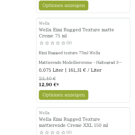
Optionen anzeigen
Wella
Wella Eimi Rugged Texture matte
Creme 75 ml
0
Eimi Rugged texture 75ml Wella
Mattierende Modelliercreme - Haltegrad 3
0.075 Liter | 161,31 € / Liter
Verleiht dem Haar einen trendigen, flexiblen
Style und zuverlässigen Halt.
23,40 €
12,90 €
*
Optionen anzeigen
Wella
Wella Eimi Rugged Texture
mattierende Creme XXL 150 ml
0