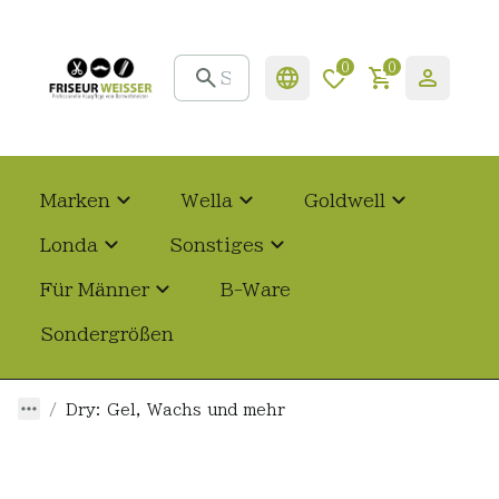
0
0
Marken
Wella
Goldwell
Londa
Sonstiges
Für Männer
B-Ware
Sondergrößen
Dry: Gel, Wachs und mehr