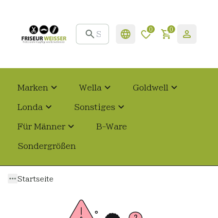
0
0
Marken
Wella
Goldwell
Londa
Sonstiges
Für Männer
B-Ware
Sondergrößen
Startseite