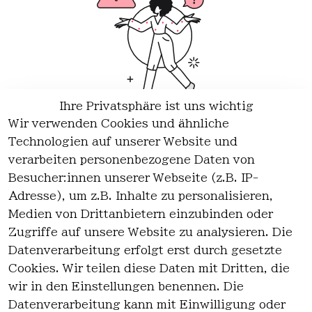
Ihre Privatsphäre ist uns wichtig
Wir verwenden Cookies und ähnliche
Wir haben keine Artikel mehr in dieser Kategorie.
Technologien auf unserer Website und
Haben Sie nicht gefunden, was Sie suchen?
verarbeiten personenbezogene Daten von
Besucher:innen unserer Webseite (z.B. IP-
Artikel durchsuchen
Adresse), um z.B. Inhalte zu personalisieren,
Medien von Drittanbietern einzubinden oder
Zugriffe auf unsere Website zu analysieren. Die
Rechtlich
Kontakt
Datenverarbeitung erfolgt erst durch gesetzte
es
Cookies. Wir teilen diese Daten mit Dritten, die
Kontakt
AGB
wir in den Einstellungen benennen. Die
Registrieren
Impressum
Datenverarbeitung kann mit Einwilligung oder