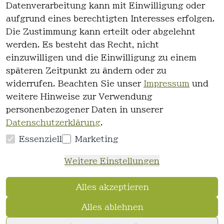
Datenverarbeitung kann mit Einwilligung oder
es
Kontakt
aufgrund eines berechtigten Interesses erfolgen.
AGB
Registrieren
Die Zustimmung kann erteilt oder abgelehnt
Impressum
werden. Es besteht das Recht, nicht
Datenschutz
einzuwilligen und die Einwilligung zu einem
erklärung
späteren Zeitpunkt zu ändern oder zu
Widerrufsre
widerrufen. Beachten Sie unser
Impressum
und
cht
weitere Hinweise zur Verwendung
personenbezogener Daten in unserer
Datenschutzerklärung
.
Essenziell
Marketing
Vertrag
Weitere Einstellungen
widerrufen
Alles akzeptieren
Alles ablehnen