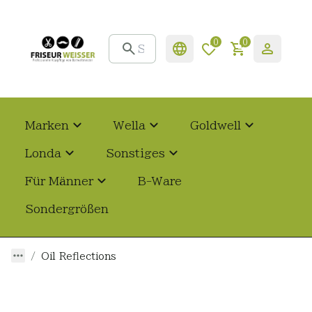
0
0
Marken
Wella
Goldwell
Londa
Sonstiges
Für Männer
B-Ware
Sondergrößen
Oil Reflections