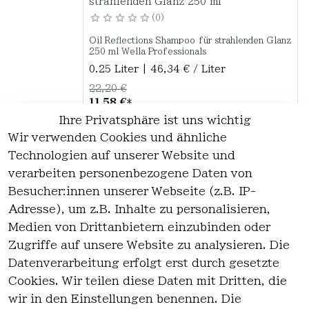
strahlenden Glanz 250 ml
0
Oil Reflections Shampoo für strahlenden Glanz
250 ml Wella Professionals
0.25 Liter | 46,34 € / Liter
22,20 €
11,58 €
*
Ihre Privatsphäre ist uns wichtig
Optionen anzeigen
Wir verwenden Cookies und ähnliche
Technologien auf unserer Website und
verarbeiten personenbezogene Daten von
*
inkl. ges. MwSt
zzgl.
Versandkosten
Besucher:innen unserer Webseite (z.B. IP-
Adresse), um z.B. Inhalte zu personalisieren,
1
Medien von Drittanbietern einzubinden oder
Zugriffe auf unsere Website zu analysieren. Die
Datenverarbeitung erfolgt erst durch gesetzte
Cookies. Wir teilen diese Daten mit Dritten, die
wir in den Einstellungen benennen. Die
Rechtlich
Kontakt