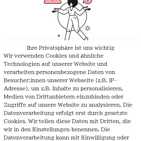
Ihre Privatsphäre ist uns wichtig
Wir verwenden Cookies und ähnliche
Wir haben keine Artikel mehr in dieser Kategorie.
Technologien auf unserer Website und
Haben Sie nicht gefunden, was Sie suchen?
verarbeiten personenbezogene Daten von
Besucher:innen unserer Webseite (z.B. IP-
Artikel durchsuchen
Adresse), um z.B. Inhalte zu personalisieren,
Medien von Drittanbietern einzubinden oder
Zugriffe auf unsere Website zu analysieren. Die
Rechtlich
Kontakt
Datenverarbeitung erfolgt erst durch gesetzte
es
Cookies. Wir teilen diese Daten mit Dritten, die
Kontakt
AGB
wir in den Einstellungen benennen. Die
Registrieren
Impressum
Datenverarbeitung kann mit Einwilligung oder