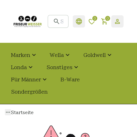
0
0
Marken
Wella
Goldwell
Londa
Sonstiges
Für Männer
B-Ware
Sondergrößen
Startseite