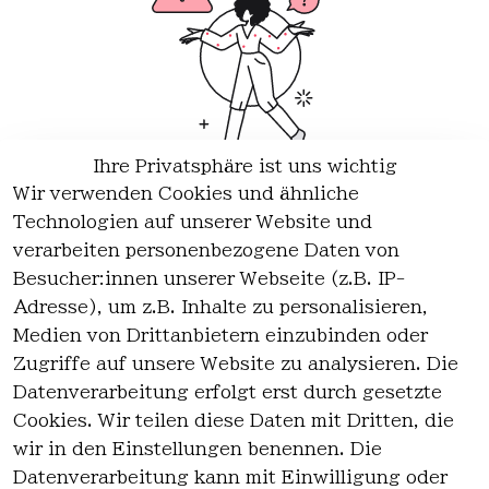
Ihre Privatsphäre ist uns wichtig
Wir verwenden Cookies und ähnliche
Wir haben keine Artikel mehr in dieser Kategorie.
Technologien auf unserer Website und
Haben Sie nicht gefunden, was Sie suchen?
verarbeiten personenbezogene Daten von
Besucher:innen unserer Webseite (z.B. IP-
Artikel durchsuchen
Adresse), um z.B. Inhalte zu personalisieren,
Medien von Drittanbietern einzubinden oder
Zugriffe auf unsere Website zu analysieren. Die
Rechtlich
Kontakt
Datenverarbeitung erfolgt erst durch gesetzte
es
Cookies. Wir teilen diese Daten mit Dritten, die
Kontakt
AGB
wir in den Einstellungen benennen. Die
Registrieren
Impressum
Datenverarbeitung kann mit Einwilligung oder