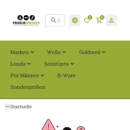
0
0
Marken
Wella
Goldwell
Londa
Sonstiges
Für Männer
B-Ware
Sondergrößen
Startseite