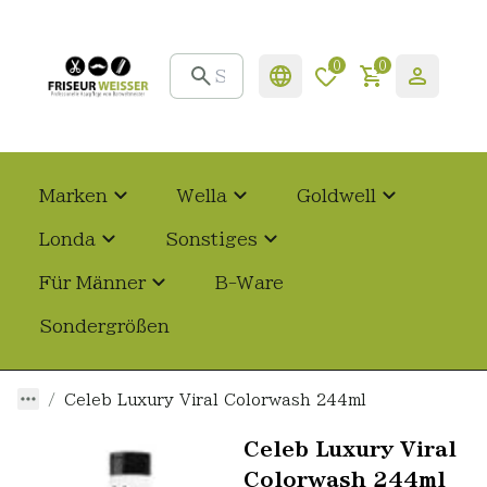
0
0
Marken
Wella
Goldwell
Londa
Sonstiges
Für Männer
B-Ware
Sondergrößen
Celeb Luxury Viral Colorwash 244ml
Celeb Luxury Viral
Colorwash 244ml