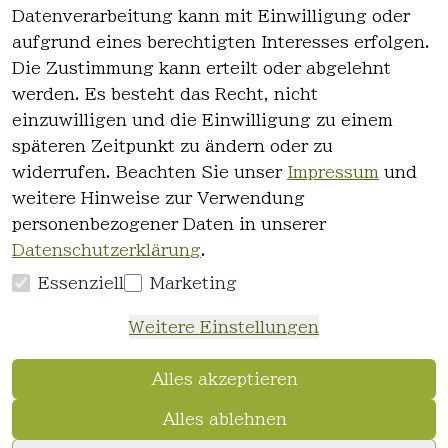
Rechtlich
Kontakt
Datenverarbeitung kann mit Einwilligung oder
es
Kontakt
aufgrund eines berechtigten Interesses erfolgen.
AGB
Registrieren
Die Zustimmung kann erteilt oder abgelehnt
Impressum
werden. Es besteht das Recht, nicht
Datenschutz
einzuwilligen und die Einwilligung zu einem
erklärung
späteren Zeitpunkt zu ändern oder zu
Widerrufsre
widerrufen. Beachten Sie unser
Impressum
und
cht
weitere Hinweise zur Verwendung
personenbezogener Daten in unserer
Datenschutzerklärung
.
Essenziell
Marketing
Vertrag
Weitere Einstellungen
widerrufen
Alles akzeptieren
Alles ablehnen