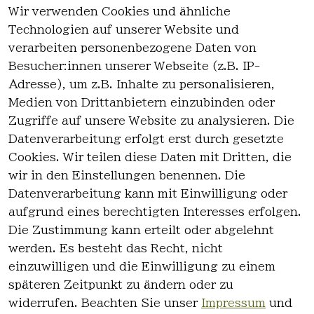
Wir verwenden Cookies und ähnliche
EU-Verantwortliche Person - klicken Sie
Technologien auf unserer Website und
für Details
verarbeiten personenbezogene Daten von
Besucher:innen unserer Webseite (z.B. IP-
Adresse), um z.B. Inhalte zu personalisieren,
Medien von Drittanbietern einzubinden oder
Zugriffe auf unsere Website zu analysieren. Die
Datenverarbeitung erfolgt erst durch gesetzte
Cookies. Wir teilen diese Daten mit Dritten, die
wir in den Einstellungen benennen. Die
Rechtlich
Kontakt
Datenverarbeitung kann mit Einwilligung oder
es
Kontakt
aufgrund eines berechtigten Interesses erfolgen.
AGB
Registrieren
Die Zustimmung kann erteilt oder abgelehnt
Impressum
werden. Es besteht das Recht, nicht
Datenschutz
einzuwilligen und die Einwilligung zu einem
erklärung
späteren Zeitpunkt zu ändern oder zu
Widerrufsre
widerrufen. Beachten Sie unser
Impressum
und