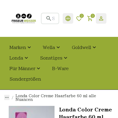
0
0
Marken
Wella
Goldwell
Londa
Sonstiges
Für Männer
B-Ware
Sondergrößen
Londa Color Creme Haarfarbe 60 ml alle
Nuancen
Londa Color Creme
Haarfarbe 60 ml