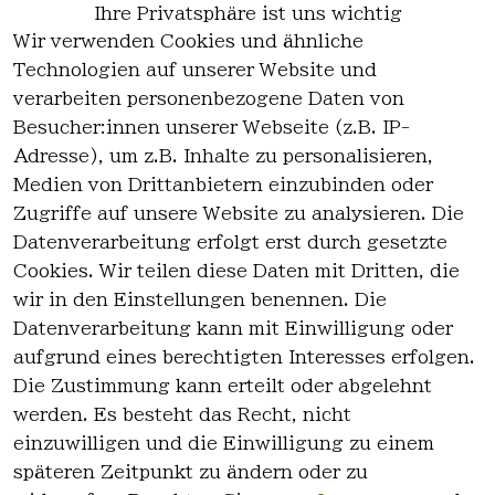
Ihre Privatsphäre ist uns wichtig
Wir verwenden Cookies und ähnliche
EU-Verantwortliche Person - klicken Sie
Technologien auf unserer Website und
für Details
verarbeiten personenbezogene Daten von
Besucher:innen unserer Webseite (z.B. IP-
Adresse), um z.B. Inhalte zu personalisieren,
Medien von Drittanbietern einzubinden oder
Zugriffe auf unsere Website zu analysieren. Die
Datenverarbeitung erfolgt erst durch gesetzte
Cookies. Wir teilen diese Daten mit Dritten, die
wir in den Einstellungen benennen. Die
Rechtlich
Kontakt
Datenverarbeitung kann mit Einwilligung oder
es
Kontakt
aufgrund eines berechtigten Interesses erfolgen.
AGB
Registrieren
Die Zustimmung kann erteilt oder abgelehnt
Impressum
werden. Es besteht das Recht, nicht
Datenschutz
einzuwilligen und die Einwilligung zu einem
erklärung
späteren Zeitpunkt zu ändern oder zu
Widerrufsre