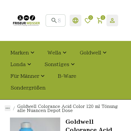
0
0
Marken
Wella
Goldwell
Londa
Sonstiges
Für Männer
B-Ware
Sondergrößen
Goldwell Colorance Acid Color 120 ml Tönung
alle Nuancen Depot Dose
Goldwell
Colorance Acid